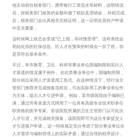
他主动前往税务部门，携带银行工资流水等材料，说明情况
后，按税务部门核算的金额补缴了税款及滞纳金 。补税完成
后，税务部门会出具相关完税证明，这一证明在居转户申请
中至关重要 。
这时候网上状态会变成”已上报，等待预受理“。这样系统会
初始化你的社保信息。区人才在预审的时候会一目了然，你
是否符合基本条件。
不过，本市教育、卫生、科研等事业单位因编制限制实行人
才派遣的情况属于例外 。在此类事业单位中，因编制所限，
部分岗位采用人才派遣用工形式。在这种情况下，经行业主
管部门推荐并完成报备流程后，可由实际用工的事业单位作
为主体，提出人才引进申请 。例如，某市级医院由于编制已
满，通过劳务派遣方式聘用了一位具有高级专业技术职务任
职资格的医学专家。若该医院所属的卫生主管部门认可此次
人才引进，并完成相关报备，该医院即可为这位专家提交人
才引进落户申请 。这一特殊规定充分考虑了部分事业单位在
人才需求与编制管理上的实际矛盾，通过合理的程序设计，